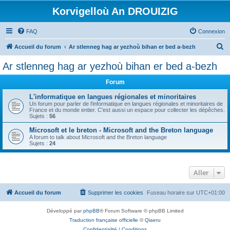
Korvigelloù An DROUIZIG
FAQ
Connexion
R
Accueil du forum
Ar stlenneg hag ar yezhoù bihan er bed a-bezh
e
Ar stlenneg hag ar yezhoù bihan er bed a-bezh
c
Forum
h
e
L'informatique en langues régionales et minoritaires
Un forum pour parler de l'informatique en langues régionales et minoritaires de
r
France et du monde entier. C'est aussi un espace pour collecter les dépêches.
Sujets :
56
c
Microsoft et le breton - Microsoft and the Breton language
h
A forum to talk about Microsoft and the Breton language
Sujets :
24
e
r
Aller
Accueil du forum
Supprimer les cookies
Fuseau horaire sur
UTC+01:00
Développé par
phpBB
® Forum Software © phpBB Limited
Traduction française officielle
©
Qiaeru
Confidentialité
|
Conditions