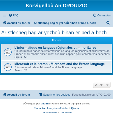
Korvigelloù An DROUIZIG
FAQ
Connexion
R
Accueil du forum
Ar stlenneg hag ar yezhoù bihan er bed a-bezh
e
Ar stlenneg hag ar yezhoù bihan er bed a-bezh
c
Forum
h
e
L'informatique en langues régionales et minoritaires
Un forum pour parler de l'informatique en langues régionales et minoritaires de
r
France et du monde entier. C'est aussi un espace pour collecter les dépêches.
Sujets :
56
c
Microsoft et le breton - Microsoft and the Breton language
h
A forum to talk about Microsoft and the Breton language
Sujets :
24
e
r
Aller
Accueil du forum
Supprimer les cookies
Fuseau horaire sur
UTC+01:00
Développé par
phpBB
® Forum Software © phpBB Limited
Traduction française officielle
©
Qiaeru
Confidentialité
|
Conditions