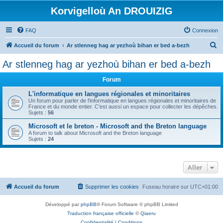
Korvigelloù An DROUIZIG
FAQ
Connexion
R
Accueil du forum
Ar stlenneg hag ar yezhoù bihan er bed a-bezh
e
Ar stlenneg hag ar yezhoù bihan er bed a-bezh
c
Forum
h
e
L'informatique en langues régionales et minoritaires
Un forum pour parler de l'informatique en langues régionales et minoritaires de
r
France et du monde entier. C'est aussi un espace pour collecter les dépêches.
Sujets :
56
c
Microsoft et le breton - Microsoft and the Breton language
h
A forum to talk about Microsoft and the Breton language
Sujets :
24
e
r
Aller
Accueil du forum
Supprimer les cookies
Fuseau horaire sur
UTC+01:00
Développé par
phpBB
® Forum Software © phpBB Limited
Traduction française officielle
©
Qiaeru
Confidentialité
|
Conditions