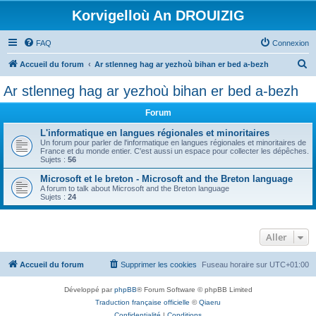
Korvigelloù An DROUIZIG
FAQ
Connexion
R
Accueil du forum
Ar stlenneg hag ar yezhoù bihan er bed a-bezh
e
Ar stlenneg hag ar yezhoù bihan er bed a-bezh
c
Forum
h
e
L'informatique en langues régionales et minoritaires
Un forum pour parler de l'informatique en langues régionales et minoritaires de
r
France et du monde entier. C'est aussi un espace pour collecter les dépêches.
Sujets :
56
c
Microsoft et le breton - Microsoft and the Breton language
h
A forum to talk about Microsoft and the Breton language
Sujets :
24
e
r
Aller
Accueil du forum
Supprimer les cookies
Fuseau horaire sur
UTC+01:00
Développé par
phpBB
® Forum Software © phpBB Limited
Traduction française officielle
©
Qiaeru
Confidentialité
|
Conditions