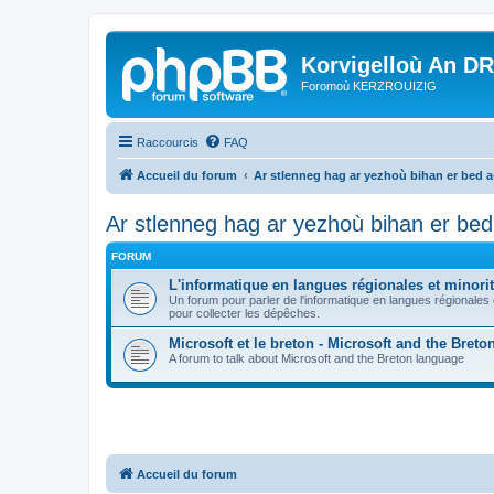
Korvigelloù An D
Foromoù KERZROUIZIG
Raccourcis
FAQ
Accueil du forum
Ar stlenneg hag ar yezhoù bihan er bed 
Ar stlenneg hag ar yezhoù bihan er be
FORUM
L'informatique en langues régionales et minorit
Un forum pour parler de l'informatique en langues régionales
pour collecter les dépêches.
Microsoft et le breton - Microsoft and the Bret
A forum to talk about Microsoft and the Breton language
Accueil du forum