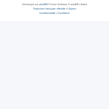
Développé par
phpBB
® Forum Software © phpBB Limited
Traduction française officielle
©
Qiaeru
Confidentialité
|
Conditions