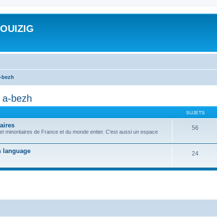
ROUIZIG
a-bezh
d a-bezh
SUJETS
aires
56
 et minoritaires de France et du monde entier. C'est aussi un espace
on language
24