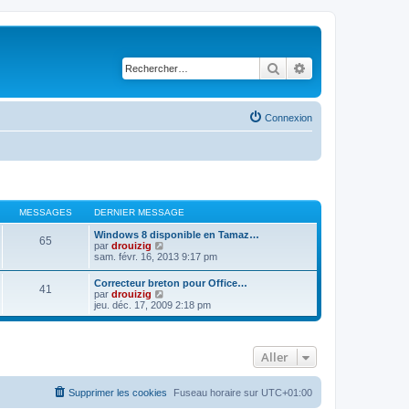
Rechercher
Recherche avancé
Connexion
MESSAGES
DERNIER MESSAGE
Windows 8 disponible en Tamaz…
65
C
par
drouizig
o
sam. févr. 16, 2013 9:17 pm
n
s
Correcteur breton pour Office…
41
u
C
par
drouizig
l
o
jeu. déc. 17, 2009 2:18 pm
t
n
e
s
r
u
l
l
e
Aller
t
d
e
e
r
r
l
Supprimer les cookies
Fuseau horaire sur
UTC+01:00
n
e
i