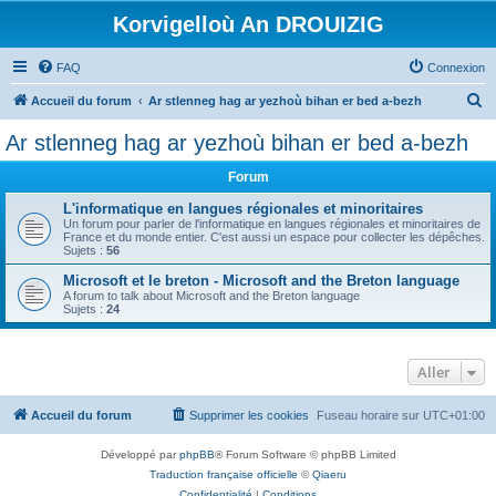
Korvigelloù An DROUIZIG
FAQ
Connexion
R
Accueil du forum
Ar stlenneg hag ar yezhoù bihan er bed a-bezh
e
Ar stlenneg hag ar yezhoù bihan er bed a-bezh
c
Forum
h
e
L'informatique en langues régionales et minoritaires
Un forum pour parler de l'informatique en langues régionales et minoritaires de
r
France et du monde entier. C'est aussi un espace pour collecter les dépêches.
Sujets :
56
c
Microsoft et le breton - Microsoft and the Breton language
h
A forum to talk about Microsoft and the Breton language
Sujets :
24
e
r
Aller
Accueil du forum
Supprimer les cookies
Fuseau horaire sur
UTC+01:00
Développé par
phpBB
® Forum Software © phpBB Limited
Traduction française officielle
©
Qiaeru
Confidentialité
|
Conditions