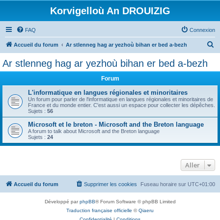
Korvigelloù An DROUIZIG
FAQ
Connexion
R
Accueil du forum
Ar stlenneg hag ar yezhoù bihan er bed a-bezh
e
Ar stlenneg hag ar yezhoù bihan er bed a-bezh
c
Forum
h
e
L'informatique en langues régionales et minoritaires
Un forum pour parler de l'informatique en langues régionales et minoritaires de
r
France et du monde entier. C'est aussi un espace pour collecter les dépêches.
Sujets :
56
c
Microsoft et le breton - Microsoft and the Breton language
h
A forum to talk about Microsoft and the Breton language
Sujets :
24
e
r
Aller
Accueil du forum
Supprimer les cookies
Fuseau horaire sur
UTC+01:00
Développé par
phpBB
® Forum Software © phpBB Limited
Traduction française officielle
©
Qiaeru
Confidentialité
|
Conditions