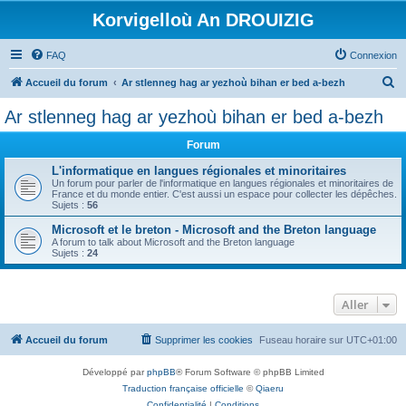
Korvigelloù An DROUIZIG
FAQ
Connexion
R
Accueil du forum
Ar stlenneg hag ar yezhoù bihan er bed a-bezh
e
Ar stlenneg hag ar yezhoù bihan er bed a-bezh
c
Forum
h
e
L'informatique en langues régionales et minoritaires
Un forum pour parler de l'informatique en langues régionales et minoritaires de
r
France et du monde entier. C'est aussi un espace pour collecter les dépêches.
Sujets :
56
c
Microsoft et le breton - Microsoft and the Breton language
h
A forum to talk about Microsoft and the Breton language
Sujets :
24
e
r
Aller
Accueil du forum
Supprimer les cookies
Fuseau horaire sur
UTC+01:00
Développé par
phpBB
® Forum Software © phpBB Limited
Traduction française officielle
©
Qiaeru
Confidentialité
|
Conditions