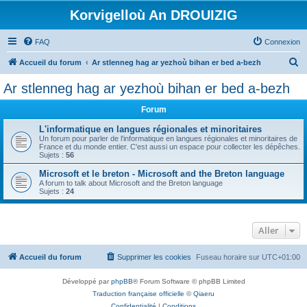
Korvigelloù An DROUIZIG
FAQ
Connexion
R
Accueil du forum
Ar stlenneg hag ar yezhoù bihan er bed a-bezh
e
Ar stlenneg hag ar yezhoù bihan er bed a-bezh
c
Forum
h
e
L'informatique en langues régionales et minoritaires
Un forum pour parler de l'informatique en langues régionales et minoritaires de
r
France et du monde entier. C'est aussi un espace pour collecter les dépêches.
Sujets :
56
c
Microsoft et le breton - Microsoft and the Breton language
h
A forum to talk about Microsoft and the Breton language
Sujets :
24
e
r
Aller
Accueil du forum
Supprimer les cookies
Fuseau horaire sur
UTC+01:00
Développé par
phpBB
® Forum Software © phpBB Limited
Traduction française officielle
©
Qiaeru
Confidentialité
|
Conditions