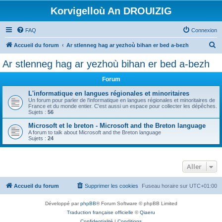
Korvigelloù An DROUIZIG
FAQ
Connexion
R
Accueil du forum
Ar stlenneg hag ar yezhoù bihan er bed a-bezh
e
Ar stlenneg hag ar yezhoù bihan er bed a-bezh
c
Forum
h
e
L'informatique en langues régionales et minoritaires
Un forum pour parler de l'informatique en langues régionales et minoritaires de
r
France et du monde entier. C'est aussi un espace pour collecter les dépêches.
Sujets :
56
c
Microsoft et le breton - Microsoft and the Breton language
h
A forum to talk about Microsoft and the Breton language
Sujets :
24
e
r
Aller
Accueil du forum
Supprimer les cookies
Fuseau horaire sur
UTC+01:00
Développé par
phpBB
® Forum Software © phpBB Limited
Traduction française officielle
©
Qiaeru
Confidentialité
|
Conditions