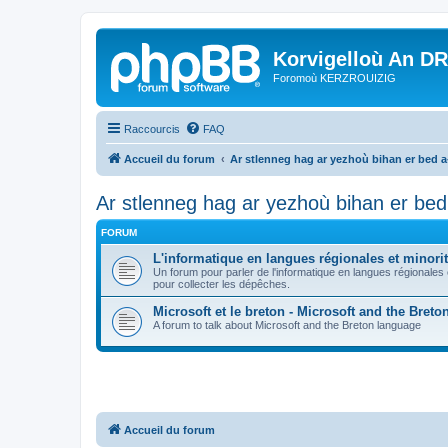
Korvigelloù An D
Foromoù KERZROUIZIG
Raccourcis
FAQ
Accueil du forum
Ar stlenneg hag ar yezhoù bihan er bed 
Ar stlenneg hag ar yezhoù bihan er be
FORUM
L'informatique en langues régionales et minorit
Un forum pour parler de l'informatique en langues régionales
pour collecter les dépêches.
Microsoft et le breton - Microsoft and the Bret
A forum to talk about Microsoft and the Breton language
Accueil du forum