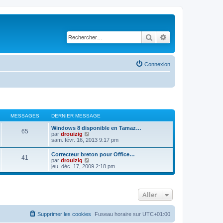
Rechercher
Recherche avancé
Connexion
MESSAGES
DERNIER MESSAGE
Windows 8 disponible en Tamaz…
65
C
par
drouizig
o
sam. févr. 16, 2013 9:17 pm
n
s
Correcteur breton pour Office…
41
u
C
par
drouizig
l
o
jeu. déc. 17, 2009 2:18 pm
t
n
e
s
r
u
l
l
e
Aller
t
d
e
e
r
r
l
Supprimer les cookies
Fuseau horaire sur
UTC+01:00
n
e
i