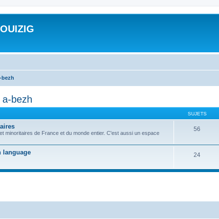
ROUIZIG
a-bezh
d a-bezh
SUJETS
aires
56
 et minoritaires de France et du monde entier. C'est aussi un espace
on language
24