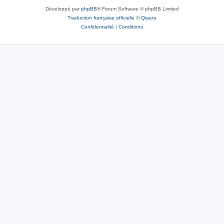
Développé par
phpBB
® Forum Software © phpBB Limited
Traduction française officielle
©
Qiaeru
Confidentialité
|
Conditions