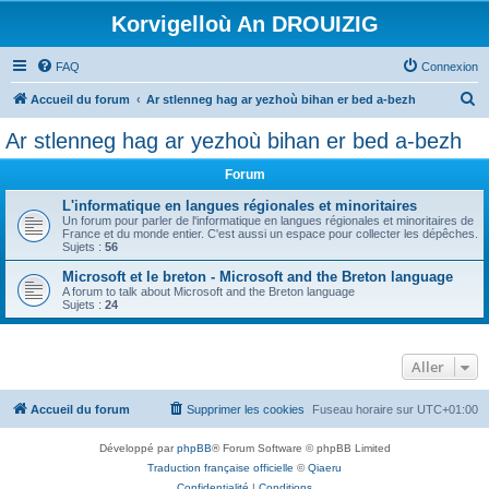
Korvigelloù An DROUIZIG
FAQ
Connexion
R
Accueil du forum
Ar stlenneg hag ar yezhoù bihan er bed a-bezh
e
Ar stlenneg hag ar yezhoù bihan er bed a-bezh
c
Forum
h
e
L'informatique en langues régionales et minoritaires
Un forum pour parler de l'informatique en langues régionales et minoritaires de
r
France et du monde entier. C'est aussi un espace pour collecter les dépêches.
Sujets :
56
c
Microsoft et le breton - Microsoft and the Breton language
h
A forum to talk about Microsoft and the Breton language
Sujets :
24
e
r
Aller
Accueil du forum
Supprimer les cookies
Fuseau horaire sur
UTC+01:00
Développé par
phpBB
® Forum Software © phpBB Limited
Traduction française officielle
©
Qiaeru
Confidentialité
|
Conditions