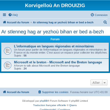
Korvigelloù An DROUIZIG
FAQ
Connexion
R
Accueil du forum
Ar stlenneg hag ar yezhoù bihan er bed a-bezh
e
Ar stlenneg hag ar yezhoù bihan er bed a-bezh
c
Forum
h
e
L'informatique en langues régionales et minoritaires
Un forum pour parler de l'informatique en langues régionales et minoritaires de
r
France et du monde entier. C'est aussi un espace pour collecter les dépêches.
Sujets :
56
c
Microsoft et le breton - Microsoft and the Breton language
h
A forum to talk about Microsoft and the Breton language
Sujets :
24
e
r
Aller
Accueil du forum
Supprimer les cookies
Fuseau horaire sur
UTC+01:00
Développé par
phpBB
® Forum Software © phpBB Limited
Traduction française officielle
©
Qiaeru
Confidentialité
|
Conditions