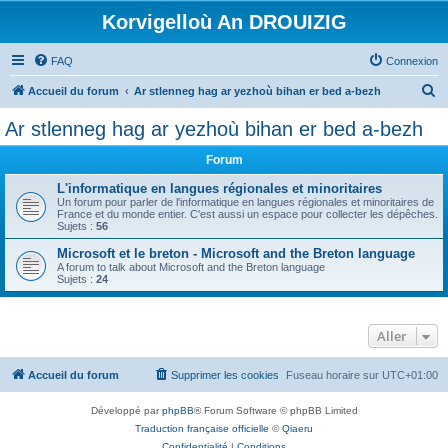
Korvigelloù An DROUIZIG
FAQ
Connexion
R
Accueil du forum
Ar stlenneg hag ar yezhoù bihan er bed a-bezh
e
Ar stlenneg hag ar yezhoù bihan er bed a-bezh
c
Forum
h
e
L'informatique en langues régionales et minoritaires
Un forum pour parler de l'informatique en langues régionales et minoritaires de
r
France et du monde entier. C'est aussi un espace pour collecter les dépêches.
Sujets :
56
c
Microsoft et le breton - Microsoft and the Breton language
h
A forum to talk about Microsoft and the Breton language
Sujets :
24
e
r
Aller
Accueil du forum
Supprimer les cookies
Fuseau horaire sur
UTC+01:00
Développé par
phpBB
® Forum Software © phpBB Limited
Traduction française officielle
©
Qiaeru
Confidentialité
|
Conditions