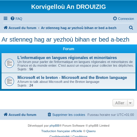
Korvigelloù An DROUIZIG
FAQ
Connexion
R
Accueil du forum
Ar stlenneg hag ar yezhoù bihan er bed a-bezh
e
Ar stlenneg hag ar yezhoù bihan er bed a-bezh
c
Forum
h
e
L'informatique en langues régionales et minoritaires
Un forum pour parler de l'informatique en langues régionales et minoritaires de
r
France et du monde entier. C'est aussi un espace pour collecter les dépêches.
Sujets :
56
c
Microsoft et le breton - Microsoft and the Breton language
h
A forum to talk about Microsoft and the Breton language
Sujets :
24
e
r
Aller
Accueil du forum
Supprimer les cookies
Fuseau horaire sur
UTC+01:00
Développé par
phpBB
® Forum Software © phpBB Limited
Traduction française officielle
©
Qiaeru
Confidentialité
|
Conditions