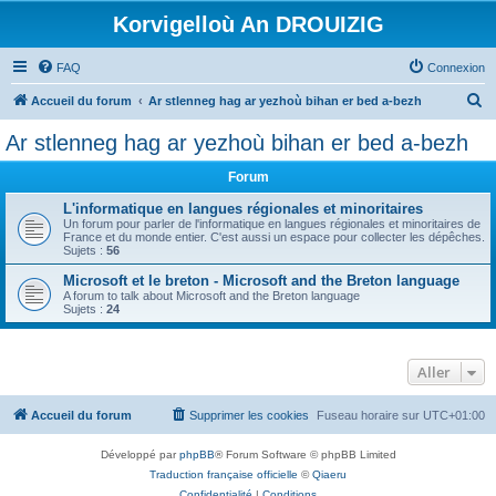
Korvigelloù An DROUIZIG
FAQ
Connexion
R
Accueil du forum
Ar stlenneg hag ar yezhoù bihan er bed a-bezh
e
Ar stlenneg hag ar yezhoù bihan er bed a-bezh
c
Forum
h
e
L'informatique en langues régionales et minoritaires
Un forum pour parler de l'informatique en langues régionales et minoritaires de
r
France et du monde entier. C'est aussi un espace pour collecter les dépêches.
Sujets :
56
c
Microsoft et le breton - Microsoft and the Breton language
h
A forum to talk about Microsoft and the Breton language
Sujets :
24
e
r
Aller
Accueil du forum
Supprimer les cookies
Fuseau horaire sur
UTC+01:00
Développé par
phpBB
® Forum Software © phpBB Limited
Traduction française officielle
©
Qiaeru
Confidentialité
|
Conditions