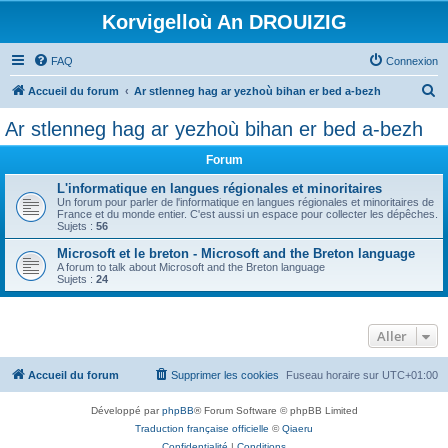
Korvigelloù An DROUIZIG
FAQ
Connexion
R
Accueil du forum
Ar stlenneg hag ar yezhoù bihan er bed a-bezh
e
Ar stlenneg hag ar yezhoù bihan er bed a-bezh
c
Forum
h
e
L'informatique en langues régionales et minoritaires
Un forum pour parler de l'informatique en langues régionales et minoritaires de
r
France et du monde entier. C'est aussi un espace pour collecter les dépêches.
Sujets :
56
c
Microsoft et le breton - Microsoft and the Breton language
h
A forum to talk about Microsoft and the Breton language
Sujets :
24
e
r
Aller
Accueil du forum
Supprimer les cookies
Fuseau horaire sur
UTC+01:00
Développé par
phpBB
® Forum Software © phpBB Limited
Traduction française officielle
©
Qiaeru
Confidentialité
|
Conditions