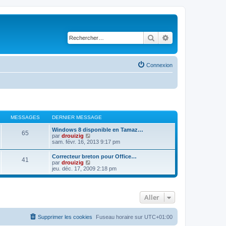
Rechercher
Recherche avancé
Connexion
MESSAGES
DERNIER MESSAGE
Windows 8 disponible en Tamaz…
65
C
par
drouizig
o
sam. févr. 16, 2013 9:17 pm
n
s
Correcteur breton pour Office…
41
u
C
par
drouizig
l
o
jeu. déc. 17, 2009 2:18 pm
t
n
e
s
r
u
l
l
e
Aller
t
d
e
e
r
r
l
Supprimer les cookies
Fuseau horaire sur
UTC+01:00
n
e
i