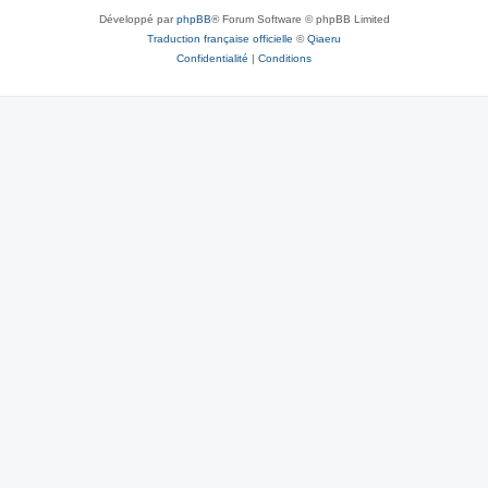
Développé par
phpBB
® Forum Software © phpBB Limited
Traduction française officielle
©
Qiaeru
Confidentialité
|
Conditions