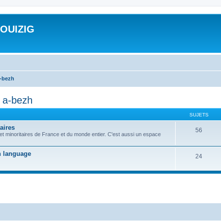
ROUIZIG
a-bezh
d a-bezh
SUJETS
aires
56
 et minoritaires de France et du monde entier. C'est aussi un espace
on language
24