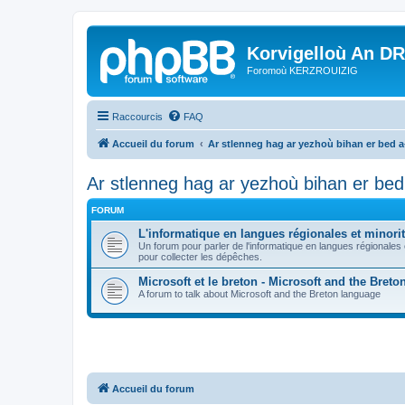
Korvigelloù An D
Foromoù KERZROUIZIG
Raccourcis
FAQ
Accueil du forum
Ar stlenneg hag ar yezhoù bihan er bed 
Ar stlenneg hag ar yezhoù bihan er be
FORUM
L'informatique en langues régionales et minorit
Un forum pour parler de l'informatique en langues régionales
pour collecter les dépêches.
Microsoft et le breton - Microsoft and the Bret
A forum to talk about Microsoft and the Breton language
Accueil du forum