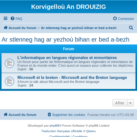
Korvigelloù An DROUIZIG
FAQ
Connexion
R
Accueil du forum
Ar stlenneg hag ar yezhoù bihan er bed a-bezh
e
Ar stlenneg hag ar yezhoù bihan er bed a-bezh
c
Forum
h
e
L'informatique en langues régionales et minoritaires
Un forum pour parler de l'informatique en langues régionales et minoritaires de
r
France et du monde entier. C'est aussi un espace pour collecter les dépêches.
Sujets :
56
c
Microsoft et le breton - Microsoft and the Breton language
h
A forum to talk about Microsoft and the Breton language
Sujets :
24
e
r
Aller
Accueil du forum
Supprimer les cookies
Fuseau horaire sur
UTC+01:00
Développé par
phpBB
® Forum Software © phpBB Limited
Traduction française officielle
©
Qiaeru
Confidentialité
|
Conditions