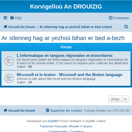
Korvigelloù An DROUIZIG
FAQ
Connexion
R
Accueil du forum
Ar stlenneg hag ar yezhoù bihan er bed a-bezh
e
Ar stlenneg hag ar yezhoù bihan er bed a-bezh
c
Forum
h
e
L'informatique en langues régionales et minoritaires
Un forum pour parler de l'informatique en langues régionales et minoritaires de
r
France et du monde entier. C'est aussi un espace pour collecter les dépêches.
Sujets :
56
c
Microsoft et le breton - Microsoft and the Breton language
h
A forum to talk about Microsoft and the Breton language
Sujets :
24
e
r
Aller
Accueil du forum
Supprimer les cookies
Fuseau horaire sur
UTC+01:00
Développé par
phpBB
® Forum Software © phpBB Limited
Traduction française officielle
©
Qiaeru
Confidentialité
|
Conditions