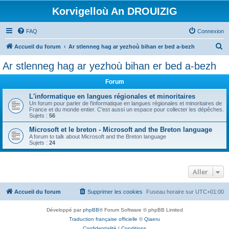
Korvigelloù An DROUIZIG
FAQ
Connexion
R
Accueil du forum
Ar stlenneg hag ar yezhoù bihan er bed a-bezh
e
Ar stlenneg hag ar yezhoù bihan er bed a-bezh
c
Forum
h
e
L'informatique en langues régionales et minoritaires
Un forum pour parler de l'informatique en langues régionales et minoritaires de
r
France et du monde entier. C'est aussi un espace pour collecter les dépêches.
Sujets :
56
c
Microsoft et le breton - Microsoft and the Breton language
h
A forum to talk about Microsoft and the Breton language
Sujets :
24
e
r
Aller
Accueil du forum
Supprimer les cookies
Fuseau horaire sur
UTC+01:00
Développé par
phpBB
® Forum Software © phpBB Limited
Traduction française officielle
©
Qiaeru
Confidentialité
|
Conditions