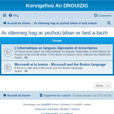
Korvigelloù An DROUIZIG
FAQ
Connexion
R
Accueil du forum
Ar stlenneg hag ar yezhoù bihan er bed a-bezh
e
Ar stlenneg hag ar yezhoù bihan er bed a-bezh
c
Forum
h
e
L'informatique en langues régionales et minoritaires
Un forum pour parler de l'informatique en langues régionales et minoritaires de
r
France et du monde entier. C'est aussi un espace pour collecter les dépêches.
Sujets :
56
c
Microsoft et le breton - Microsoft and the Breton language
h
A forum to talk about Microsoft and the Breton language
Sujets :
24
e
r
Aller
Accueil du forum
Supprimer les cookies
Fuseau horaire sur
UTC+01:00
Développé par
phpBB
® Forum Software © phpBB Limited
Traduction française officielle
©
Qiaeru
Confidentialité
|
Conditions