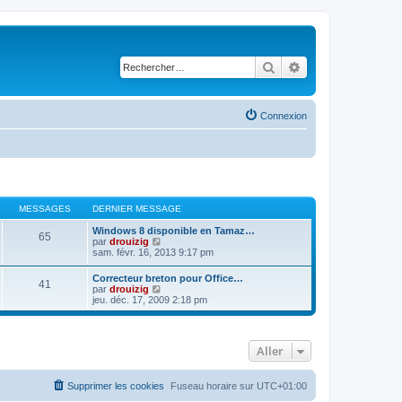
Rechercher
Recherche avancé
Connexion
MESSAGES
DERNIER MESSAGE
Windows 8 disponible en Tamaz…
65
C
par
drouizig
o
sam. févr. 16, 2013 9:17 pm
n
s
Correcteur breton pour Office…
41
u
C
par
drouizig
l
o
jeu. déc. 17, 2009 2:18 pm
t
n
e
s
r
u
l
l
e
Aller
t
d
e
e
r
r
l
Supprimer les cookies
Fuseau horaire sur
UTC+01:00
n
e
i