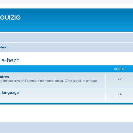
ROUIZIG
a-bezh
d a-bezh
SUJETS
aires
56
 et minoritaires de France et du monde entier. C'est aussi un espace
on language
24