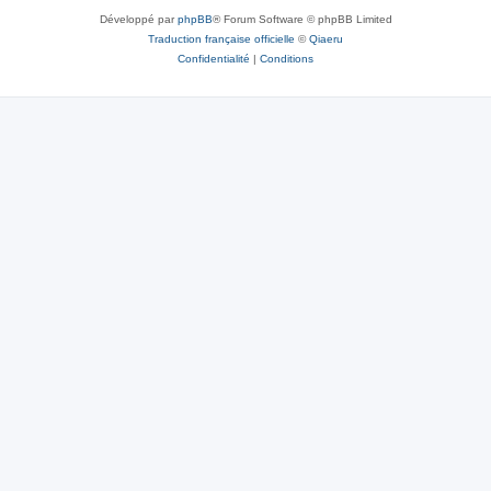
Développé par
phpBB
® Forum Software © phpBB Limited
Traduction française officielle
©
Qiaeru
Confidentialité
|
Conditions