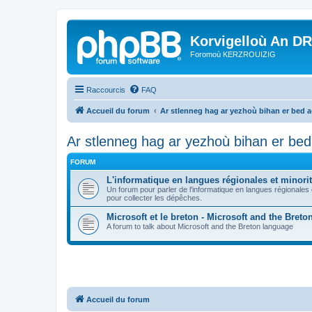
Korvigelloù An D
Foromoù KERZROUIZIG
Raccourcis
FAQ
Accueil du forum
Ar stlenneg hag ar yezhoù bihan er bed 
Ar stlenneg hag ar yezhoù bihan er be
FORUM
L'informatique en langues régionales et minorit
Un forum pour parler de l'informatique en langues régionales
pour collecter les dépêches.
Microsoft et le breton - Microsoft and the Bret
A forum to talk about Microsoft and the Breton language
Accueil du forum