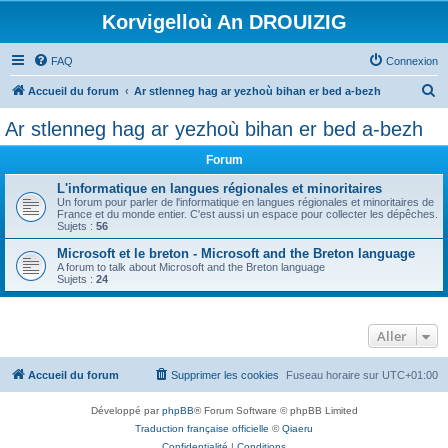
Korvigelloù An DROUIZIG
FAQ
Connexion
R
Accueil du forum
Ar stlenneg hag ar yezhoù bihan er bed a-bezh
e
Ar stlenneg hag ar yezhoù bihan er bed a-bezh
c
Forum
h
e
L'informatique en langues régionales et minoritaires
Un forum pour parler de l'informatique en langues régionales et minoritaires de
r
France et du monde entier. C'est aussi un espace pour collecter les dépêches.
Sujets :
56
c
Microsoft et le breton - Microsoft and the Breton language
h
A forum to talk about Microsoft and the Breton language
Sujets :
24
e
r
Aller
Accueil du forum
Supprimer les cookies
Fuseau horaire sur
UTC+01:00
Développé par
phpBB
® Forum Software © phpBB Limited
Traduction française officielle
©
Qiaeru
Confidentialité
|
Conditions