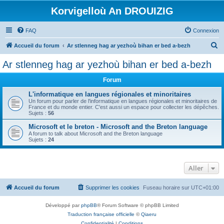
Korvigelloù An DROUIZIG
FAQ
Connexion
R
Accueil du forum
Ar stlenneg hag ar yezhoù bihan er bed a-bezh
e
Ar stlenneg hag ar yezhoù bihan er bed a-bezh
c
Forum
h
e
L'informatique en langues régionales et minoritaires
Un forum pour parler de l'informatique en langues régionales et minoritaires de
r
France et du monde entier. C'est aussi un espace pour collecter les dépêches.
Sujets :
56
c
Microsoft et le breton - Microsoft and the Breton language
h
A forum to talk about Microsoft and the Breton language
Sujets :
24
e
r
Aller
Accueil du forum
Supprimer les cookies
Fuseau horaire sur
UTC+01:00
Développé par
phpBB
® Forum Software © phpBB Limited
Traduction française officielle
©
Qiaeru
Confidentialité
|
Conditions