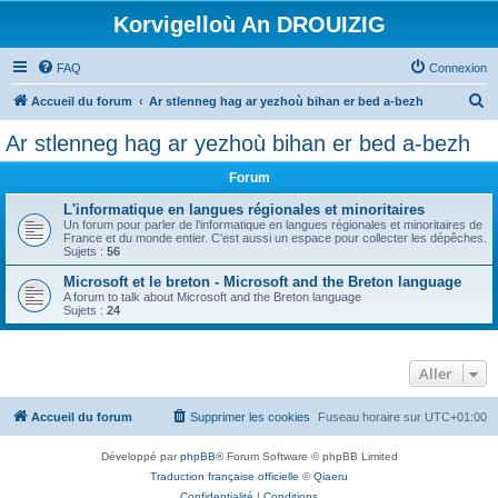
Korvigelloù An DROUIZIG
FAQ
Connexion
R
Accueil du forum
Ar stlenneg hag ar yezhoù bihan er bed a-bezh
e
Ar stlenneg hag ar yezhoù bihan er bed a-bezh
c
Forum
h
e
L'informatique en langues régionales et minoritaires
Un forum pour parler de l'informatique en langues régionales et minoritaires de
r
France et du monde entier. C'est aussi un espace pour collecter les dépêches.
Sujets :
56
c
Microsoft et le breton - Microsoft and the Breton language
h
A forum to talk about Microsoft and the Breton language
Sujets :
24
e
r
Aller
Accueil du forum
Supprimer les cookies
Fuseau horaire sur
UTC+01:00
Développé par
phpBB
® Forum Software © phpBB Limited
Traduction française officielle
©
Qiaeru
Confidentialité
|
Conditions