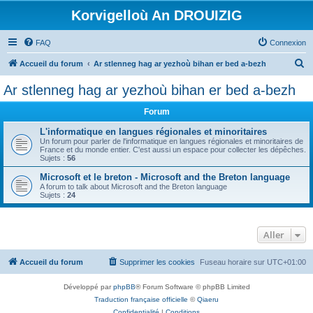
Korvigelloù An DROUIZIG
FAQ
Connexion
R
Accueil du forum
Ar stlenneg hag ar yezhoù bihan er bed a-bezh
e
Ar stlenneg hag ar yezhoù bihan er bed a-bezh
c
Forum
h
e
L'informatique en langues régionales et minoritaires
Un forum pour parler de l'informatique en langues régionales et minoritaires de
r
France et du monde entier. C'est aussi un espace pour collecter les dépêches.
Sujets :
56
c
Microsoft et le breton - Microsoft and the Breton language
h
A forum to talk about Microsoft and the Breton language
Sujets :
24
e
r
Aller
Accueil du forum
Supprimer les cookies
Fuseau horaire sur
UTC+01:00
Développé par
phpBB
® Forum Software © phpBB Limited
Traduction française officielle
©
Qiaeru
Confidentialité
|
Conditions