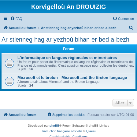
Korvigelloù An DROUIZIG
FAQ
Connexion
R
Accueil du forum
Ar stlenneg hag ar yezhoù bihan er bed a-bezh
e
Ar stlenneg hag ar yezhoù bihan er bed a-bezh
c
Forum
h
e
L'informatique en langues régionales et minoritaires
Un forum pour parler de l'informatique en langues régionales et minoritaires de
r
France et du monde entier. C'est aussi un espace pour collecter les dépêches.
Sujets :
56
c
Microsoft et le breton - Microsoft and the Breton language
h
A forum to talk about Microsoft and the Breton language
Sujets :
24
e
r
Aller
Accueil du forum
Supprimer les cookies
Fuseau horaire sur
UTC+01:00
Développé par
phpBB
® Forum Software © phpBB Limited
Traduction française officielle
©
Qiaeru
Confidentialité
|
Conditions