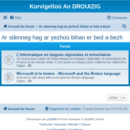
Korvigelloù An DROUIZIG
FAQ
Connexion
R
Accueil du forum
Ar stlenneg hag ar yezhoù bihan er bed a-bezh
e
Ar stlenneg hag ar yezhoù bihan er bed a-bezh
c
Forum
h
e
L'informatique en langues régionales et minoritaires
Un forum pour parler de l'informatique en langues régionales et minoritaires de
r
France et du monde entier. C'est aussi un espace pour collecter les dépêches.
Sujets :
56
c
Microsoft et le breton - Microsoft and the Breton language
h
A forum to talk about Microsoft and the Breton language
Sujets :
24
e
r
Aller
Accueil du forum
Supprimer les cookies
Fuseau horaire sur
UTC+01:00
Développé par
phpBB
® Forum Software © phpBB Limited
Traduction française officielle
©
Qiaeru
Confidentialité
|
Conditions