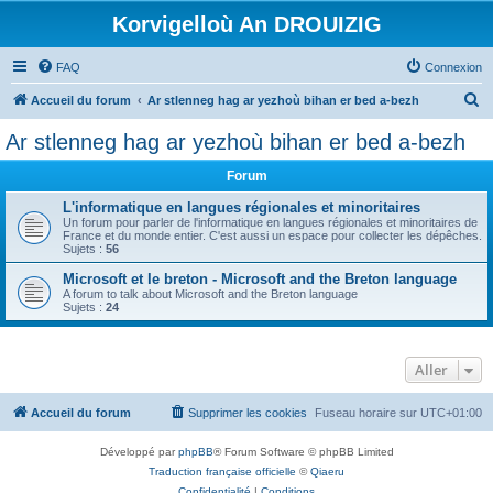
Korvigelloù An DROUIZIG
FAQ
Connexion
R
Accueil du forum
Ar stlenneg hag ar yezhoù bihan er bed a-bezh
e
Ar stlenneg hag ar yezhoù bihan er bed a-bezh
c
Forum
h
e
L'informatique en langues régionales et minoritaires
Un forum pour parler de l'informatique en langues régionales et minoritaires de
r
France et du monde entier. C'est aussi un espace pour collecter les dépêches.
Sujets :
56
c
Microsoft et le breton - Microsoft and the Breton language
h
A forum to talk about Microsoft and the Breton language
Sujets :
24
e
r
Aller
Accueil du forum
Supprimer les cookies
Fuseau horaire sur
UTC+01:00
Développé par
phpBB
® Forum Software © phpBB Limited
Traduction française officielle
©
Qiaeru
Confidentialité
|
Conditions