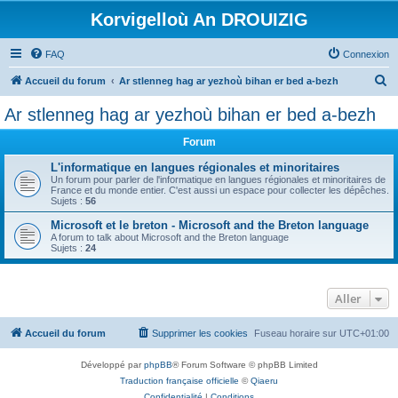
Korvigelloù An DROUIZIG
FAQ
Connexion
R
Accueil du forum
Ar stlenneg hag ar yezhoù bihan er bed a-bezh
e
Ar stlenneg hag ar yezhoù bihan er bed a-bezh
c
Forum
h
e
L'informatique en langues régionales et minoritaires
Un forum pour parler de l'informatique en langues régionales et minoritaires de
r
France et du monde entier. C'est aussi un espace pour collecter les dépêches.
Sujets :
56
c
Microsoft et le breton - Microsoft and the Breton language
h
A forum to talk about Microsoft and the Breton language
Sujets :
24
e
r
Aller
Accueil du forum
Supprimer les cookies
Fuseau horaire sur
UTC+01:00
Développé par
phpBB
® Forum Software © phpBB Limited
Traduction française officielle
©
Qiaeru
Confidentialité
|
Conditions