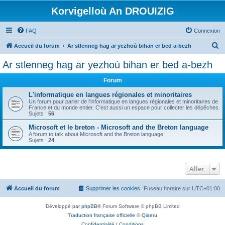
Korvigelloù An DROUIZIG
FAQ
Connexion
R
Accueil du forum
Ar stlenneg hag ar yezhoù bihan er bed a-bezh
e
Ar stlenneg hag ar yezhoù bihan er bed a-bezh
c
Forum
h
e
L'informatique en langues régionales et minoritaires
Un forum pour parler de l'informatique en langues régionales et minoritaires de
r
France et du monde entier. C'est aussi un espace pour collecter les dépêches.
Sujets :
56
c
Microsoft et le breton - Microsoft and the Breton language
h
A forum to talk about Microsoft and the Breton language
Sujets :
24
e
r
Aller
Accueil du forum
Supprimer les cookies
Fuseau horaire sur
UTC+01:00
Développé par
phpBB
® Forum Software © phpBB Limited
Traduction française officielle
©
Qiaeru
Confidentialité
|
Conditions