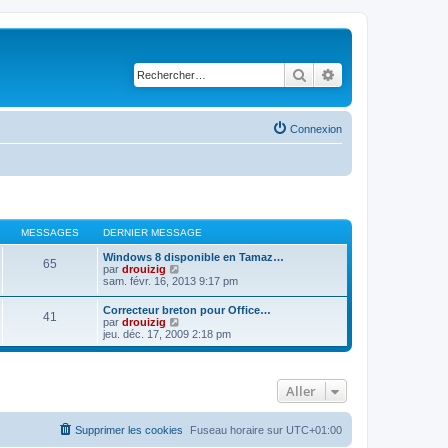
Rechercher
Recherche avancé
Connexion
MESSAGES
DERNIER MESSAGE
Windows 8 disponible en Tamaz…
65
C
par
drouizig
o
sam. févr. 16, 2013 9:17 pm
n
s
Correcteur breton pour Office…
41
u
C
par
drouizig
l
o
jeu. déc. 17, 2009 2:18 pm
t
n
e
s
r
u
l
l
e
Aller
t
d
e
e
r
r
l
Supprimer les cookies
Fuseau horaire sur
UTC+01:00
n
e
i