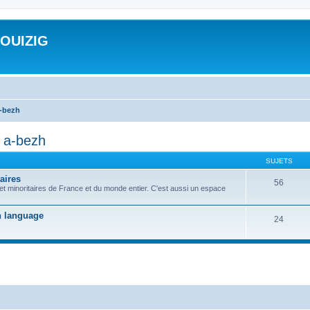
ROUIZIG
a-bezh
d a-bezh
SUJETS
aires
56
 et minoritaires de France et du monde entier. C'est aussi un espace
on language
24