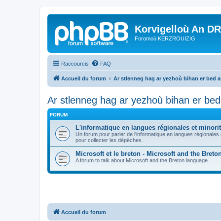
Korvigelloù An D
Foromoù KERZROUIZIG
Raccourcis
FAQ
Accueil du forum
Ar stlenneg hag ar yezhoù bihan er bed 
Ar stlenneg hag ar yezhoù bihan er be
FORUM
L'informatique en langues régionales et minorit
Un forum pour parler de l'informatique en langues régionales
pour collecter les dépêches.
Microsoft et le breton - Microsoft and the Bret
A forum to talk about Microsoft and the Breton language
Accueil du forum