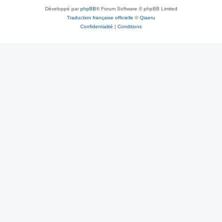
Développé par
phpBB
® Forum Software © phpBB Limited
Traduction française officielle
©
Qiaeru
Confidentialité
|
Conditions