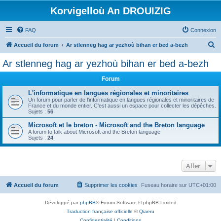
Korvigelloù An DROUIZIG
FAQ
Connexion
R
Accueil du forum
Ar stlenneg hag ar yezhoù bihan er bed a-bezh
e
Ar stlenneg hag ar yezhoù bihan er bed a-bezh
c
Forum
h
e
L'informatique en langues régionales et minoritaires
Un forum pour parler de l'informatique en langues régionales et minoritaires de
r
France et du monde entier. C'est aussi un espace pour collecter les dépêches.
Sujets :
56
c
Microsoft et le breton - Microsoft and the Breton language
h
A forum to talk about Microsoft and the Breton language
Sujets :
24
e
r
Aller
Accueil du forum
Supprimer les cookies
Fuseau horaire sur
UTC+01:00
Développé par
phpBB
® Forum Software © phpBB Limited
Traduction française officielle
©
Qiaeru
Confidentialité
|
Conditions