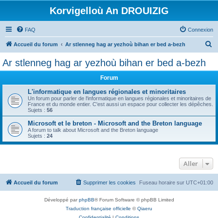
Korvigelloù An DROUIZIG
FAQ
Connexion
R
Accueil du forum
Ar stlenneg hag ar yezhoù bihan er bed a-bezh
e
Ar stlenneg hag ar yezhoù bihan er bed a-bezh
c
Forum
h
e
L'informatique en langues régionales et minoritaires
Un forum pour parler de l'informatique en langues régionales et minoritaires de
r
France et du monde entier. C'est aussi un espace pour collecter les dépêches.
Sujets :
56
c
Microsoft et le breton - Microsoft and the Breton language
h
A forum to talk about Microsoft and the Breton language
Sujets :
24
e
r
Aller
Accueil du forum
Supprimer les cookies
Fuseau horaire sur
UTC+01:00
Développé par
phpBB
® Forum Software © phpBB Limited
Traduction française officielle
©
Qiaeru
Confidentialité
|
Conditions