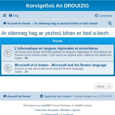
Korvigelloù An DROUIZIG
FAQ
Connexion
R
Accueil du forum
Ar stlenneg hag ar yezhoù bihan er bed a-bezh
e
Ar stlenneg hag ar yezhoù bihan er bed a-bezh
c
Forum
h
e
L'informatique en langues régionales et minoritaires
Un forum pour parler de l'informatique en langues régionales et minoritaires de
r
France et du monde entier. C'est aussi un espace pour collecter les dépêches.
Sujets :
56
c
Microsoft et le breton - Microsoft and the Breton language
h
A forum to talk about Microsoft and the Breton language
Sujets :
24
e
r
Aller
Accueil du forum
Supprimer les cookies
Fuseau horaire sur
UTC+01:00
Développé par
phpBB
® Forum Software © phpBB Limited
Traduction française officielle
©
Qiaeru
Confidentialité
|
Conditions