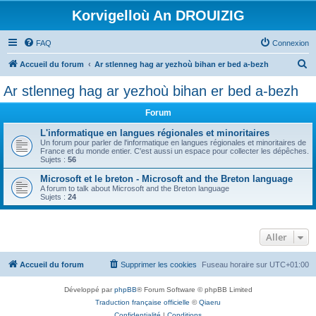
Korvigelloù An DROUIZIG
FAQ
Connexion
R
Accueil du forum
Ar stlenneg hag ar yezhoù bihan er bed a-bezh
e
Ar stlenneg hag ar yezhoù bihan er bed a-bezh
c
Forum
h
e
L'informatique en langues régionales et minoritaires
Un forum pour parler de l'informatique en langues régionales et minoritaires de
r
France et du monde entier. C'est aussi un espace pour collecter les dépêches.
Sujets :
56
c
Microsoft et le breton - Microsoft and the Breton language
h
A forum to talk about Microsoft and the Breton language
Sujets :
24
e
r
Aller
Accueil du forum
Supprimer les cookies
Fuseau horaire sur
UTC+01:00
Développé par
phpBB
® Forum Software © phpBB Limited
Traduction française officielle
©
Qiaeru
Confidentialité
|
Conditions