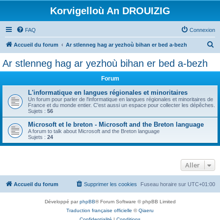
Korvigelloù An DROUIZIG
FAQ
Connexion
R
Accueil du forum
Ar stlenneg hag ar yezhoù bihan er bed a-bezh
e
Ar stlenneg hag ar yezhoù bihan er bed a-bezh
c
Forum
h
e
L'informatique en langues régionales et minoritaires
Un forum pour parler de l'informatique en langues régionales et minoritaires de
r
France et du monde entier. C'est aussi un espace pour collecter les dépêches.
Sujets :
56
c
Microsoft et le breton - Microsoft and the Breton language
h
A forum to talk about Microsoft and the Breton language
Sujets :
24
e
r
Aller
Accueil du forum
Supprimer les cookies
Fuseau horaire sur
UTC+01:00
Développé par
phpBB
® Forum Software © phpBB Limited
Traduction française officielle
©
Qiaeru
Confidentialité
|
Conditions