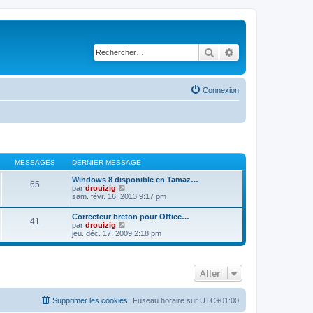
Rechercher
Recherche avancé
Connexion
MESSAGES
DERNIER MESSAGE
Windows 8 disponible en Tamaz…
65
C
par
drouizig
o
sam. févr. 16, 2013 9:17 pm
n
s
Correcteur breton pour Office…
41
u
C
par
drouizig
l
o
jeu. déc. 17, 2009 2:18 pm
t
n
e
s
r
u
l
l
e
Aller
t
d
e
e
r
r
l
Supprimer les cookies
Fuseau horaire sur
UTC+01:00
n
e
i