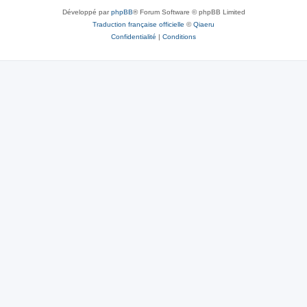
Développé par
phpBB
® Forum Software © phpBB Limited
Traduction française officielle
©
Qiaeru
Confidentialité
|
Conditions