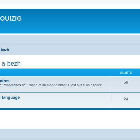
ROUIZIG
a-bezh
d a-bezh
SUJETS
aires
56
 et minoritaires de France et du monde entier. C'est aussi un espace
on language
24