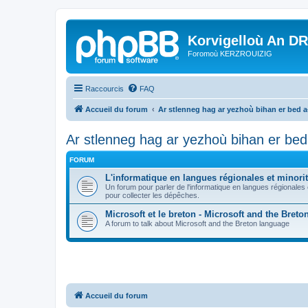
Korvigelloù An D
Foromoù KERZROUIZIG
Raccourcis
FAQ
Accueil du forum
Ar stlenneg hag ar yezhoù bihan er bed 
Ar stlenneg hag ar yezhoù bihan er be
FORUM
L'informatique en langues régionales et minorit
Un forum pour parler de l'informatique en langues régionales
pour collecter les dépêches.
Microsoft et le breton - Microsoft and the Bret
A forum to talk about Microsoft and the Breton language
Accueil du forum