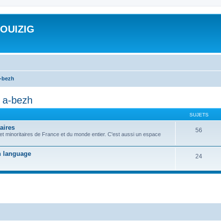
ROUIZIG
a-bezh
d a-bezh
SUJETS
aires
56
 et minoritaires de France et du monde entier. C'est aussi un espace
on language
24