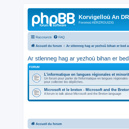
Korvigelloù An D
Foromoù KERZROUIZIG
Raccourcis
FAQ
Accueil du forum
Ar stlenneg hag ar yezhoù bihan er bed 
Ar stlenneg hag ar yezhoù bihan er be
FORUM
L'informatique en langues régionales et minorit
Un forum pour parler de l'informatique en langues régionales
pour collecter les dépêches.
Microsoft et le breton - Microsoft and the Bret
A forum to talk about Microsoft and the Breton language
Accueil du forum