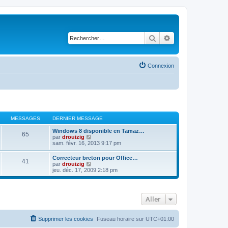
Rechercher
Recherche avancé
Connexion
MESSAGES
DERNIER MESSAGE
Windows 8 disponible en Tamaz…
65
C
par
drouizig
o
sam. févr. 16, 2013 9:17 pm
n
s
Correcteur breton pour Office…
41
u
C
par
drouizig
l
o
jeu. déc. 17, 2009 2:18 pm
t
n
e
s
r
u
l
l
e
Aller
t
d
e
e
r
r
l
Supprimer les cookies
Fuseau horaire sur
UTC+01:00
n
e
i