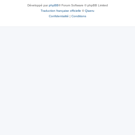
Développé par
phpBB
® Forum Software © phpBB Limited
Traduction française officielle
©
Qiaeru
Confidentialité
|
Conditions