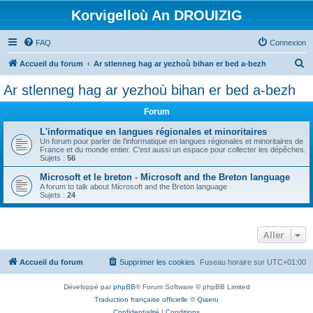
Korvigelloù An DROUIZIG
FAQ
Connexion
R
Accueil du forum
Ar stlenneg hag ar yezhoù bihan er bed a-bezh
e
Ar stlenneg hag ar yezhoù bihan er bed a-bezh
c
Forum
h
e
L'informatique en langues régionales et minoritaires
Un forum pour parler de l'informatique en langues régionales et minoritaires de
r
France et du monde entier. C'est aussi un espace pour collecter les dépêches.
Sujets :
56
c
Microsoft et le breton - Microsoft and the Breton language
h
A forum to talk about Microsoft and the Breton language
Sujets :
24
e
r
Aller
Accueil du forum
Supprimer les cookies
Fuseau horaire sur
UTC+01:00
Développé par
phpBB
® Forum Software © phpBB Limited
Traduction française officielle
©
Qiaeru
Confidentialité
|
Conditions