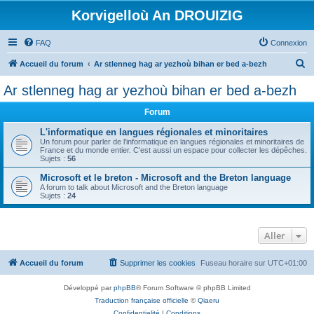
Korvigelloù An DROUIZIG
FAQ
Connexion
R
Accueil du forum
Ar stlenneg hag ar yezhoù bihan er bed a-bezh
e
Ar stlenneg hag ar yezhoù bihan er bed a-bezh
c
Forum
h
e
L'informatique en langues régionales et minoritaires
Un forum pour parler de l'informatique en langues régionales et minoritaires de
r
France et du monde entier. C'est aussi un espace pour collecter les dépêches.
Sujets :
56
c
Microsoft et le breton - Microsoft and the Breton language
h
A forum to talk about Microsoft and the Breton language
Sujets :
24
e
r
Aller
Accueil du forum
Supprimer les cookies
Fuseau horaire sur
UTC+01:00
Développé par
phpBB
® Forum Software © phpBB Limited
Traduction française officielle
©
Qiaeru
Confidentialité
|
Conditions