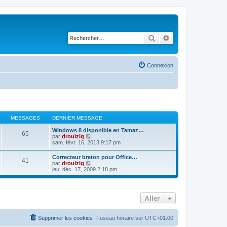
Rechercher
Recherche avancé
Connexion
MESSAGES
DERNIER MESSAGE
Windows 8 disponible en Tamaz…
65
C
par
drouizig
o
sam. févr. 16, 2013 9:17 pm
n
s
Correcteur breton pour Office…
41
u
C
par
drouizig
l
o
jeu. déc. 17, 2009 2:18 pm
t
n
e
s
r
u
l
l
e
Aller
t
d
e
e
r
r
l
Supprimer les cookies
Fuseau horaire sur
UTC+01:00
n
e
i