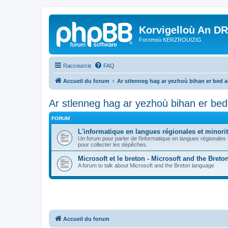
Korvigelloù An D
Foromoù KERZROUIZIG
Raccourcis
FAQ
Accueil du forum
Ar stlenneg hag ar yezhoù bihan er bed 
Ar stlenneg hag ar yezhoù bihan er be
FORUM
L'informatique en langues régionales et minorit
Un forum pour parler de l'informatique en langues régionales
pour collecter les dépêches.
Microsoft et le breton - Microsoft and the Bret
A forum to talk about Microsoft and the Breton language
Accueil du forum