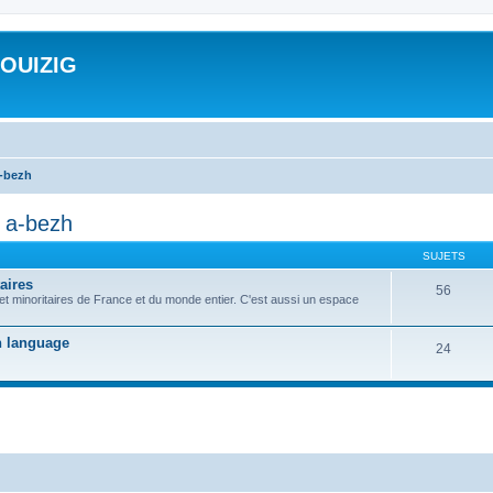
ROUIZIG
a-bezh
d a-bezh
SUJETS
aires
56
 et minoritaires de France et du monde entier. C'est aussi un espace
on language
24