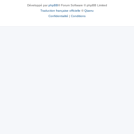
Développé par
phpBB
® Forum Software © phpBB Limited
Traduction française officielle
©
Qiaeru
Confidentialité
|
Conditions