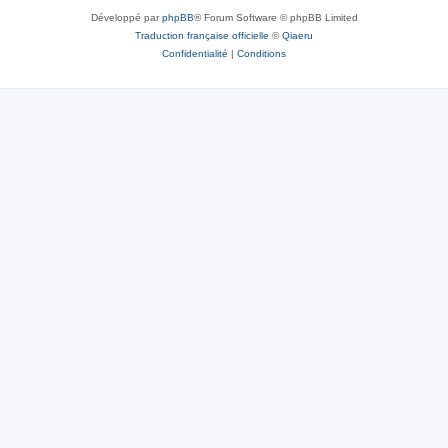
Développé par
phpBB
® Forum Software © phpBB Limited
Traduction française officielle
©
Qiaeru
Confidentialité
|
Conditions