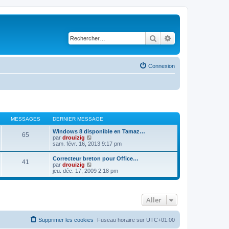
Rechercher
Recherche avancé
Connexion
MESSAGES
DERNIER MESSAGE
Windows 8 disponible en Tamaz…
65
C
par
drouizig
o
sam. févr. 16, 2013 9:17 pm
n
s
Correcteur breton pour Office…
41
u
C
par
drouizig
l
o
jeu. déc. 17, 2009 2:18 pm
t
n
e
s
r
u
l
l
e
Aller
t
d
e
e
r
r
l
Supprimer les cookies
Fuseau horaire sur
UTC+01:00
n
e
i