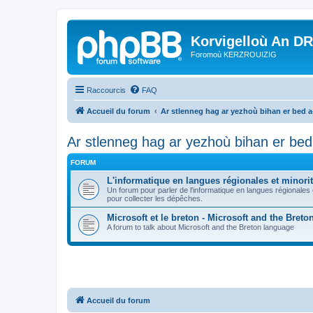
Korvigelloù An D
Foromoù KERZROUIZIG
Raccourcis
FAQ
Accueil du forum
Ar stlenneg hag ar yezhoù bihan er bed 
Ar stlenneg hag ar yezhoù bihan er be
FORUM
L'informatique en langues régionales et minorit
Un forum pour parler de l'informatique en langues régionales
pour collecter les dépêches.
Microsoft et le breton - Microsoft and the Bret
A forum to talk about Microsoft and the Breton language
Accueil du forum