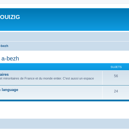
ROUIZIG
a-bezh
d a-bezh
SUJETS
aires
56
 et minoritaires de France et du monde entier. C'est aussi un espace
on language
24