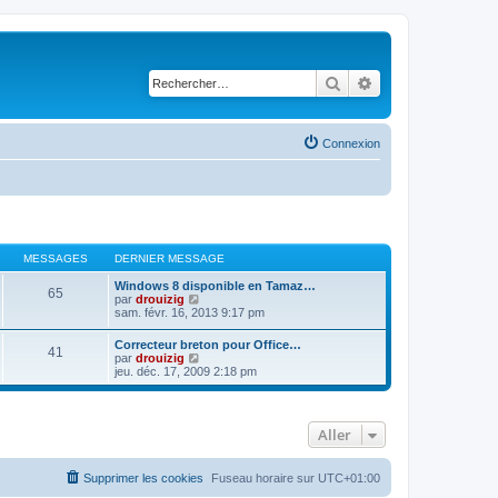
Rechercher
Recherche avancé
Connexion
MESSAGES
DERNIER MESSAGE
Windows 8 disponible en Tamaz…
65
C
par
drouizig
o
sam. févr. 16, 2013 9:17 pm
n
s
Correcteur breton pour Office…
41
u
C
par
drouizig
l
o
jeu. déc. 17, 2009 2:18 pm
t
n
e
s
r
u
l
l
e
Aller
t
d
e
e
r
r
l
Supprimer les cookies
Fuseau horaire sur
UTC+01:00
n
e
i