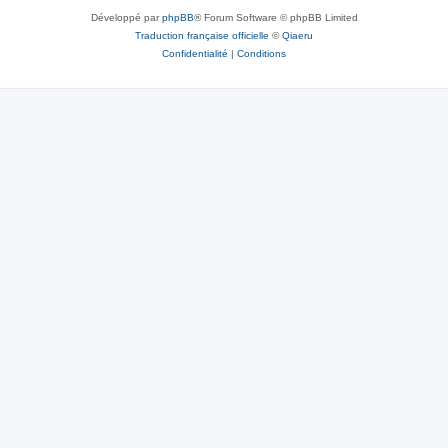
Développé par
phpBB
® Forum Software © phpBB Limited
Traduction française officielle
©
Qiaeru
Confidentialité
|
Conditions