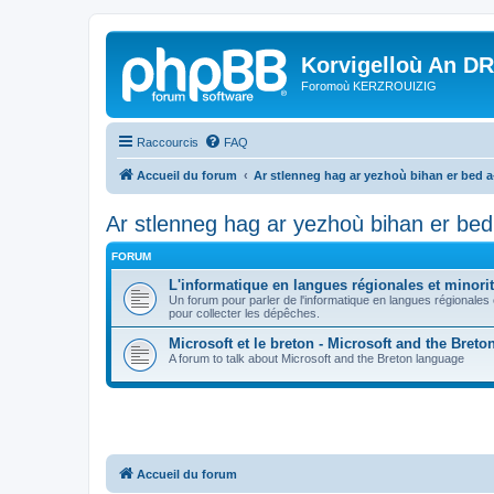
Korvigelloù An D
Foromoù KERZROUIZIG
Raccourcis
FAQ
Accueil du forum
Ar stlenneg hag ar yezhoù bihan er bed 
Ar stlenneg hag ar yezhoù bihan er be
FORUM
L'informatique en langues régionales et minorit
Un forum pour parler de l'informatique en langues régionales
pour collecter les dépêches.
Microsoft et le breton - Microsoft and the Bret
A forum to talk about Microsoft and the Breton language
Accueil du forum