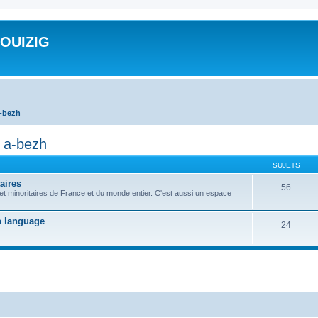
ROUIZIG
a-bezh
d a-bezh
SUJETS
aires
56
 et minoritaires de France et du monde entier. C'est aussi un espace
on language
24