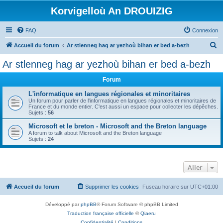
Korvigelloù An DROUIZIG
FAQ
Connexion
R
Accueil du forum
Ar stlenneg hag ar yezhoù bihan er bed a-bezh
e
Ar stlenneg hag ar yezhoù bihan er bed a-bezh
c
Forum
h
e
L'informatique en langues régionales et minoritaires
Un forum pour parler de l'informatique en langues régionales et minoritaires de
r
France et du monde entier. C'est aussi un espace pour collecter les dépêches.
Sujets :
56
c
Microsoft et le breton - Microsoft and the Breton language
h
A forum to talk about Microsoft and the Breton language
Sujets :
24
e
r
Aller
Accueil du forum
Supprimer les cookies
Fuseau horaire sur
UTC+01:00
Développé par
phpBB
® Forum Software © phpBB Limited
Traduction française officielle
©
Qiaeru
Confidentialité
|
Conditions