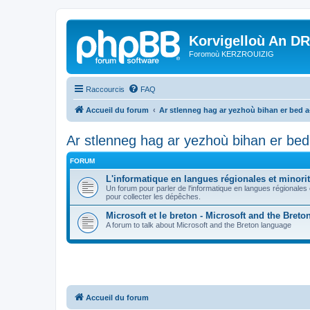
Korvigelloù An D
Foromoù KERZROUIZIG
Raccourcis
FAQ
Accueil du forum
Ar stlenneg hag ar yezhoù bihan er bed 
Ar stlenneg hag ar yezhoù bihan er be
FORUM
L'informatique en langues régionales et minorit
Un forum pour parler de l'informatique en langues régionales
pour collecter les dépêches.
Microsoft et le breton - Microsoft and the Bret
A forum to talk about Microsoft and the Breton language
Accueil du forum