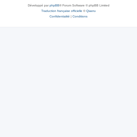
Développé par
phpBB
® Forum Software © phpBB Limited
Traduction française officielle
©
Qiaeru
Confidentialité
|
Conditions