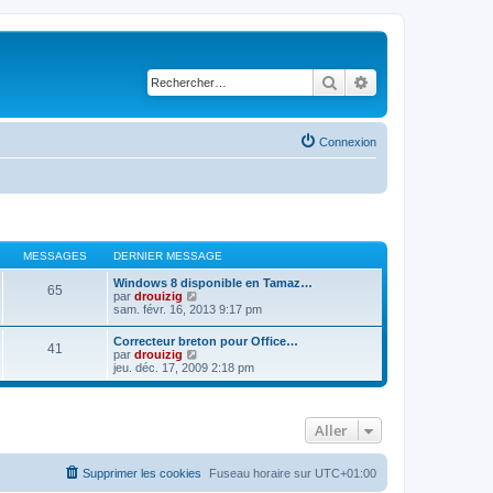
Rechercher
Recherche avancé
Connexion
MESSAGES
DERNIER MESSAGE
Windows 8 disponible en Tamaz…
65
C
par
drouizig
o
sam. févr. 16, 2013 9:17 pm
n
s
Correcteur breton pour Office…
41
u
C
par
drouizig
l
o
jeu. déc. 17, 2009 2:18 pm
t
n
e
s
r
u
l
l
e
Aller
t
d
e
e
r
r
l
Supprimer les cookies
Fuseau horaire sur
UTC+01:00
n
e
i