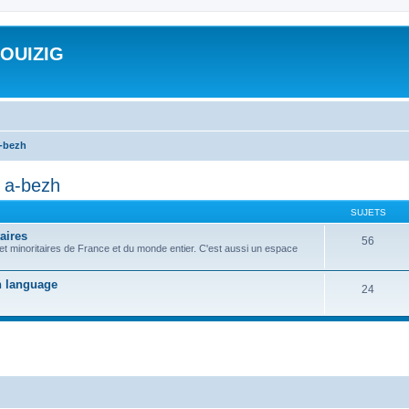
ROUIZIG
a-bezh
d a-bezh
SUJETS
aires
56
 et minoritaires de France et du monde entier. C'est aussi un espace
on language
24