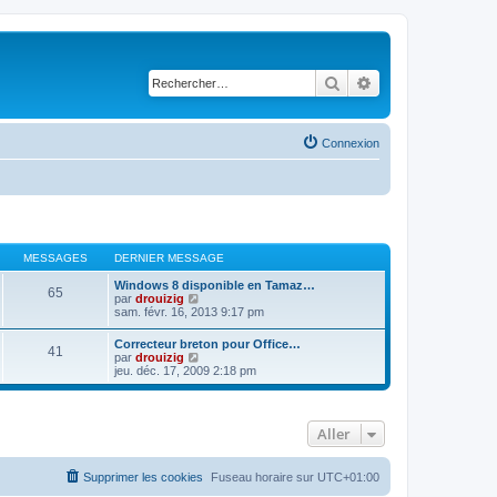
Rechercher
Recherche avancé
Connexion
MESSAGES
DERNIER MESSAGE
Windows 8 disponible en Tamaz…
65
C
par
drouizig
o
sam. févr. 16, 2013 9:17 pm
n
s
Correcteur breton pour Office…
41
u
C
par
drouizig
l
o
jeu. déc. 17, 2009 2:18 pm
t
n
e
s
r
u
l
l
e
Aller
t
d
e
e
r
r
l
Supprimer les cookies
Fuseau horaire sur
UTC+01:00
n
e
i