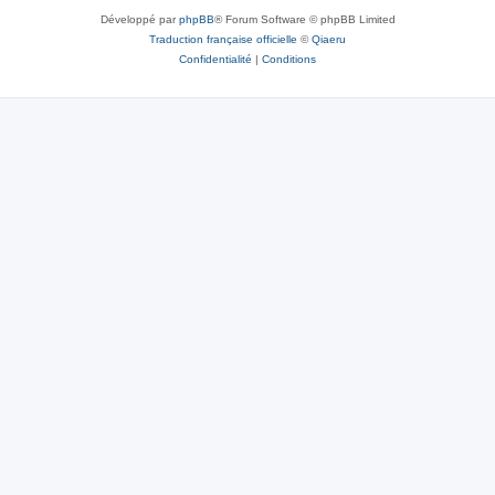
Développé par
phpBB
® Forum Software © phpBB Limited
Traduction française officielle
©
Qiaeru
Confidentialité
|
Conditions