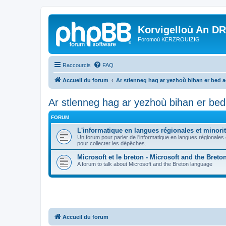
Korvigelloù An D
Foromoù KERZROUIZIG
Raccourcis
FAQ
Accueil du forum
Ar stlenneg hag ar yezhoù bihan er bed 
Ar stlenneg hag ar yezhoù bihan er be
FORUM
L'informatique en langues régionales et minorit
Un forum pour parler de l'informatique en langues régionales
pour collecter les dépêches.
Microsoft et le breton - Microsoft and the Bret
A forum to talk about Microsoft and the Breton language
Accueil du forum