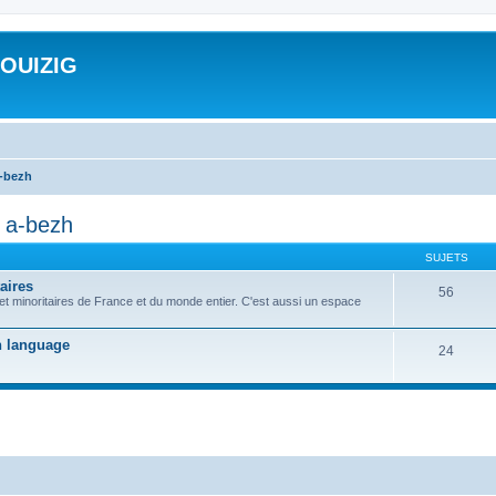
ROUIZIG
a-bezh
d a-bezh
SUJETS
aires
56
 et minoritaires de France et du monde entier. C'est aussi un espace
on language
24