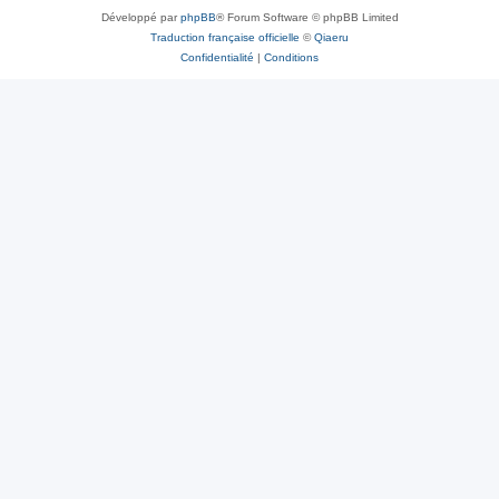
Développé par
phpBB
® Forum Software © phpBB Limited
Traduction française officielle
©
Qiaeru
Confidentialité
|
Conditions