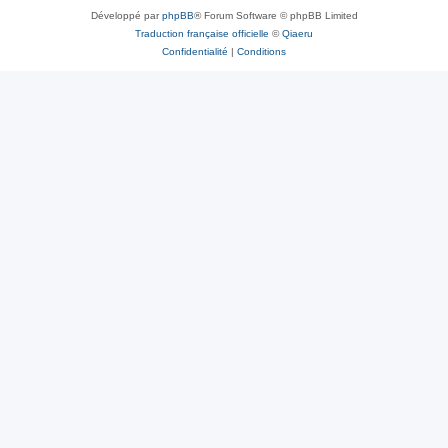
Développé par
phpBB
® Forum Software © phpBB Limited
Traduction française officielle
©
Qiaeru
Confidentialité
|
Conditions